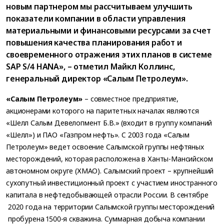
новым партнером мы рассчитываем улучшить
показатели компании в области управления
материальными и финансовыми ресурсами за счет
повышения качества планирования работ и
своевременного отражения этих планов в системе
SAP S/4 HANA», – отметил Майкл Коллинс,
генеральный директор «Салым Петролеум».
«Салым Петролеум»
– совместное предприятие,
акционерами которого на паритетных началах являются
«Шелл Салым Девелопмент Б.В.» (входит в группу компаний
«Шелл») и ПАО «Газпром нефть». C 2003 года «Салым
Петролеум» ведет освоение Салымской группы нефтяных
месторождений, которая расположена в Ханты-Мансийском
автономном округе (ХМАО). Салымский проект – крупнейший
сухопутный инвестиционный проект с участием иностранного
капитала в нефтедобывающей отрасли России. В сентябре
2020 года на территории Салымской группы месторождений
пробурена 1500-я скважина. Суммарная добыча компании