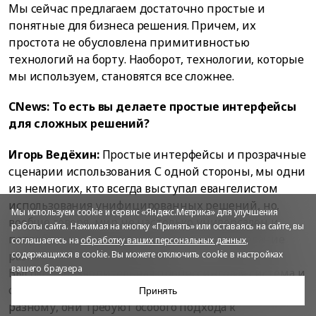
Мы сейчас предлагаем достаточно простые и
понятные для бизнеса решения. Причем, их
простота не обусловлена примитивностью
технологий на борту. Наоборот, технологии, которые
мы используем, становятся все сложнее.
CNews: То есть вы делаете простые интерфейсы
для сложных решений?
Игорь Ведёхин:
Простые интерфейсы и прозрачные
сценарии использования. С одной стороны, мы одни
из немногих, кто всегда выступал евангелистом
использования унифицированных решений, но,
Мы используем cookie и сервис «Яндекс.Метрика» для улучшения
вообще говоря, мир не настолько универсален и
работы сайта. Нажимая на кнопку «Принять» или оставаясь на сайте, вы
потребности заказчиков диктуют использование
соглашаетесь на
обработку ваших персональных данных
,
разных прикладных систем.
содержащихся в cookie. Вы можете отключить cookie в настройках
вашего браузера
Высокопроизводительная процессинговая система и
система аналитики работают принципиально по-
Принять
разному, они требуют особого подхода к