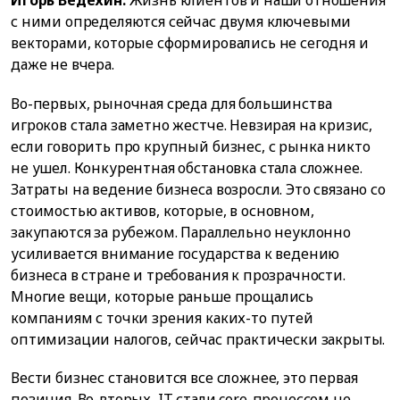
Игорь Ведёхин:
Жизнь клиентов и наши отношения
с ними определяются сейчас двумя ключевыми
векторами, которые сформировались не сегодня и
даже не вчера.
Во-первых, рыночная среда для большинства
игроков стала заметно жестче. Невзирая на кризис,
если говорить про крупный бизнес, с рынка никто
не ушел. Конкурентная обстановка стала сложнее.
Затраты на ведение бизнеса возросли. Это связано со
стоимостью активов, которые, в основном,
закупаются за рубежом. Параллельно неуклонно
усиливается внимание государства к ведению
бизнеса в стране и требования к прозрачности.
Многие вещи, которые раньше прощались
компаниям с точки зрения каких-то путей
оптимизации налогов, сейчас практически закрыты.
Вести бизнес становится все сложнее, это первая
позиция. Во-вторых, IT стали core-процессом не