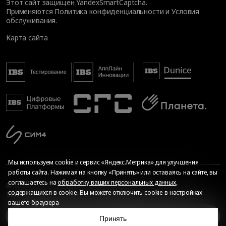
Этот сайт защищен YandexSmartCaptcha.
Применяются
Политика конфиденциальности
и
Условия
обслуживания
.
Карта сайта
Мы используем cookie и сервис «Яндекс.Метрика» для улучшения
работы сайта. Нажимая на кнопку «Принять» или оставаясь на сайте, вы
соглашаетесь на
обработку ваших персональных данных
,
© Общество с ограниченной ответственностью «ИБС
содержащихся в cookie. Вы можете отключить cookie в настройках
Экспертиза», 2026. Все права защищены
вашего браузера
Сопровождение сайта
—
Текарт
.
Сделано в
Нужна ли сертификация?
Принять