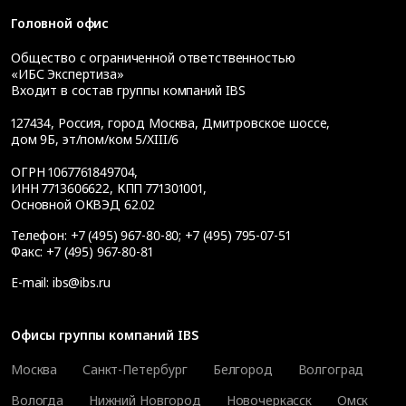
Головной офис
Общество с ограниченной ответственностью
«ИБС Экспертиза»
Входит в состав группы компаний IBS
127434
,
Россия, город Москва
,
Дмитровское шоссе,
дом 9Б, эт/пом/ком 5/XIII/6
ОГРН 1067761849704,
ИНН 7713606622, КПП 771301001,
Основной ОКВЭД 62.02
Телефон:
+7 (495) 967-80-80
;
+7 (495) 795-07-51
Факс:
+7 (495) 967-80-81
E-mail:
ibs@ibs.ru
Офисы группы компаний IBS
Москва
Санкт-Петербург
Белгород
Волгоград
Вологда
Нижний Новгород
Новочеркасск
Омск