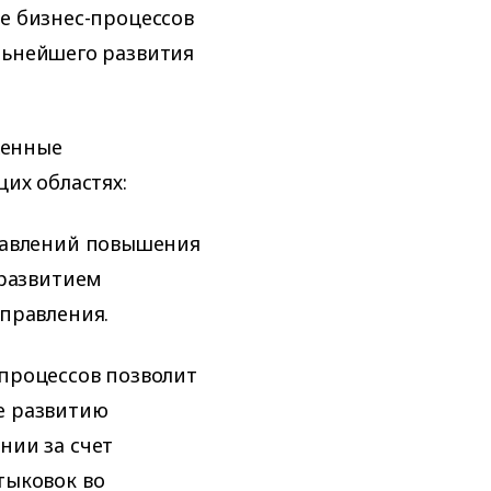
ие бизнес-процессов
льнейшего развития
женные
щих областях:
равлений повышения
 развитием
правления.
процессов позволит
е развитию
нии за счет
тыковок во