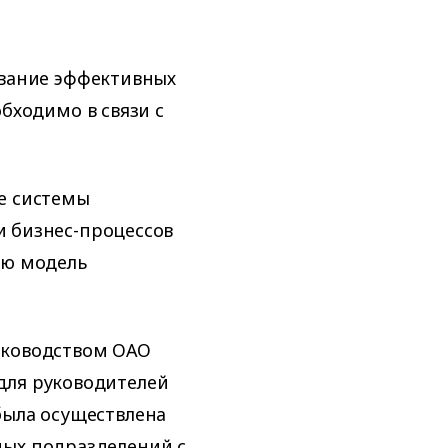
вание эффективных
бходимо в связи с
е системы
 бизнес-процессов
ую модель
уководством ОАО
для руководителей
была осуществлена
ных подразделений с