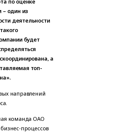
та по оценке
 – один из
ости деятельности
такого
компании будет
спределяться
скоординирована, а
тавляемая топ-
на».
евых направлений
са.
ная команда ОАО
 бизнес-процессов