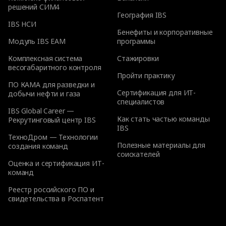
решений СИМ4
География IBS
IBS НСИ
Бенефиты и корпоративные
Модуль IBS EAM
программы
Комплексная система
Стажировки
весогабаритного контроля
Пройти практику
ПО КАМА для разведки и
Сертификация для ИТ-
добычи нефти и газа
специалистов
IBS Global Career —
Как стать частью команды
Рекрутинговый центр IBS
IBS
ТехноДром — Технологии
Полезные материалы для
создания команд
соискателей
Оценка и сертификация ИТ-
команд
Реестр российского ПО и
свидетельства в Роспатент