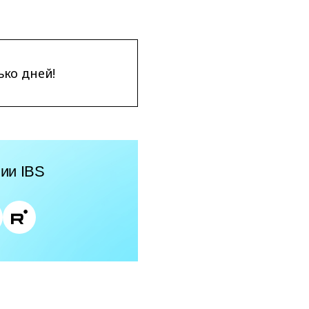
ько дней!
ии IBS