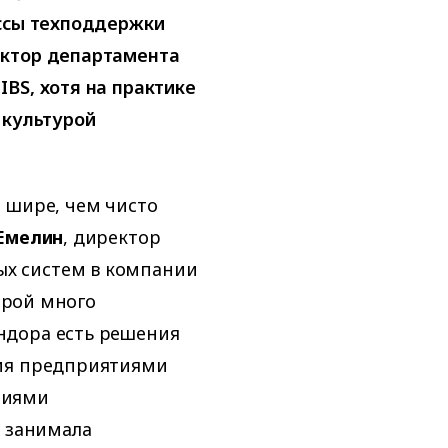
ессы техподдержки
ктор департамента
BS, хотя на практике
 культурой
 шире, чем чисто
Емелин
, директор
х систем в компании
торой много
ндора есть решения
ния предприятиями
ениями
о занимала