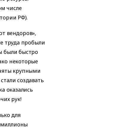
ом числе
тории РФ).
от вендоров»,
ке труда пробыли
ы были быстро
ако некоторые
аняты крупными
стали создавать
ка оказались
чих рук!
лько для
 миллионы