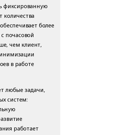
ть фиксированную
т количества
 обеспечивает более
 с почасовой
ьше, чем клиент,
 минимизации
оев в работе
ет любые задачи,
х систем:
льную
развитие
ания работает