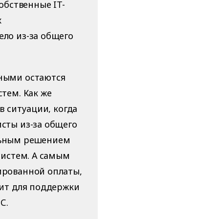
обственные IT-
х
ло из-за общего
ными остаются
тем. Как же
в ситуации, когда
сты из-за общего
льным решением
систем. А самым
ированной оплаты,
ит для поддержки
С.