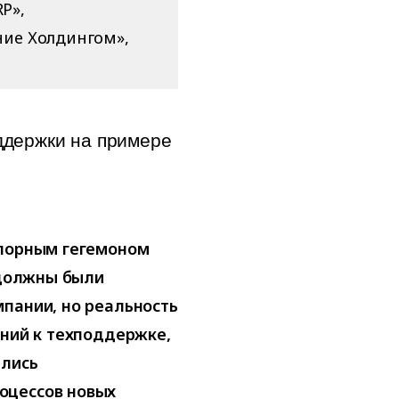
P»,
ние Холдингом»,
ддержки на примере
спорным гегемоном
 должны были
пании, но реальность
аний к техподдержке,
ались
оцессов новых