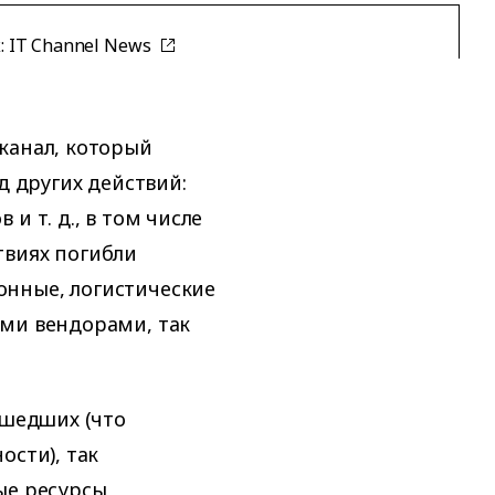
:
IT Channel News
канал, который
д других действий:
и т. д., в том числе
твиях погибли
нные, логистические
ыми вендорами, так
ушедших (что
ости), так
ые ресурсы