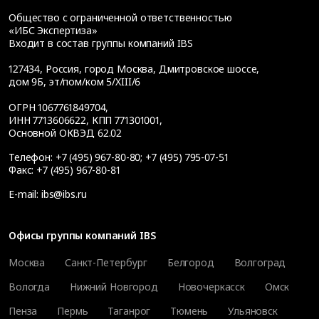
Общество с ограниченной ответственностью
«ИБС Экспертиза»
Входит в состав группы компаний IBS
127434
,
Россия, город Москва
,
Дмитровское шоссе,
дом 9Б, эт/пом/ком 5/XIII/6
ОГРН 1067761849704,
ИНН 7713606622, КПП 771301001,
Основной ОКВЭД 62.02
Телефон:
+7 (495) 967-80-80
;
+7 (495) 795-07-51
Факс:
+7 (495) 967-80-81
E-mail:
ibs@ibs.ru
Офисы группы компаний IBS
Москва
Санкт-Петербург
Белгород
Волгоград
Вологда
Нижний Новгород
Новочеркасск
Омск
Пенза
Пермь
Таганрог
Тюмень
Ульяновск