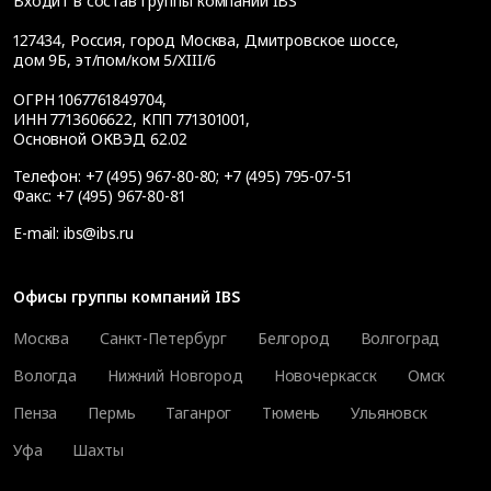
Входит в состав группы компаний IBS
127434
,
Россия, город Москва
,
Дмитровское шоссе,
дом 9Б, эт/пом/ком 5/XIII/6
ОГРН 1067761849704,
ИНН 7713606622, КПП 771301001,
Основной ОКВЭД 62.02
Телефон:
+7 (495) 967-80-80
;
+7 (495) 795-07-51
Факс:
+7 (495) 967-80-81
E-mail:
ibs@ibs.ru
Офисы группы компаний IBS
Москва
Санкт-Петербург
Белгород
Волгоград
Вологда
Нижний Новгород
Новочеркасск
Омск
Пенза
Пермь
Таганрог
Тюмень
Ульяновск
Уфа
Шахты