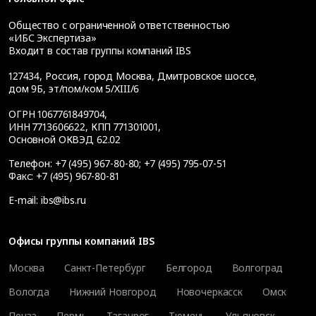
Общество с ограниченной ответственностью
«ИБС Экспертиза»
Входит в состав группы компаний IBS
127434
,
Россия, город Москва
,
Дмитровское шоссе,
дом 9Б, эт/пом/ком 5/XIII/6
ОГРН 1067761849704,
ИНН 7713606622, КПП 771301001,
Основной ОКВЭД 62.02
Телефон:
+7 (495) 967-80-80
;
+7 (495) 795-07-51
Факс:
+7 (495) 967-80-81
E-mail:
ibs@ibs.ru
Офисы группы компаний IBS
Москва
Санкт-Петербург
Белгород
Волгоград
Вологда
Нижний Новгород
Новочеркасск
Омск
Пенза
Пермь
Таганрог
Тюмень
Ульяновск