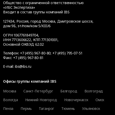
Общество с ограниченной ответственностью
«ИБС Экспертиза»
Входит в состав группы компаний IBS
127434
,
Россия, город Москва
,
Дмитровское шоссе,
дом 9Б, эт/пом/ком 5/XIII/6
ОГРН 1067761849704,
ИНН 7713606622, КПП 771301001,
Основной ОКВЭД 62.02
Телефон:
+7 (495) 967-80-80
;
+7 (495) 795-07-51
Факс:
+7 (495) 967-80-81
E-mail:
ibs@ibs.ru
Офисы группы компаний IBS
Москва
Санкт-Петербург
Белгород
Волгоград
Вологда
Нижний Новгород
Новочеркасск
Омск
Пенза
Пермь
Таганрог
Тюмень
Ульяновск