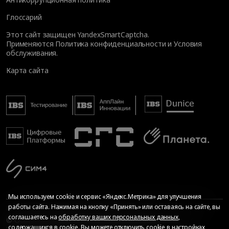
Глоссарий
Этот сайт защищен YandexSmartCaptcha.
Применяются
Политика конфиденциальности
и
Условия
обслуживания
.
Карта сайта
Мы используем cookie и сервис «Яндекс.Метрика» для улучшения
работы сайта. Нажимая на кнопку «Принять» или оставаясь на сайте, вы
соглашаетесь на
обработку ваших персональных данных
,
© Общество с ограниченной ответственностью «ИБС
содержащихся в cookie. Вы можете отключить cookie в настройках