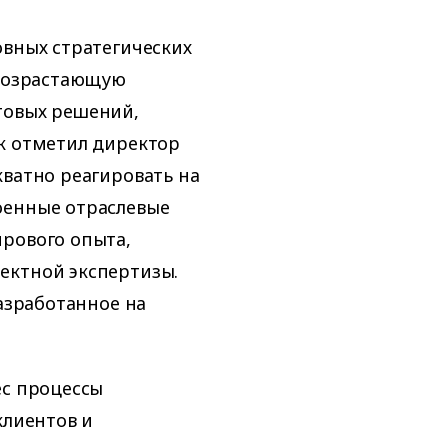
овных стратегических
 возрастающую
товых решений,
к отметил директор
ватно реагировать на
оенные отраслевые
ирового опыта,
ектной экспертизы.
разработанное на
ес процессы
клиентов и