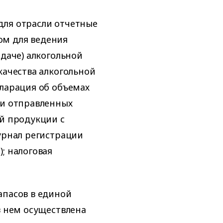
для отрасли отчетные
ом для ведения
едаче) алкогольной
качества алкогольной
кларация об объемах
ии отправленных
ой продукции с
журнал регистрации
; налоговая
апасов в единой
в нем осуществлена