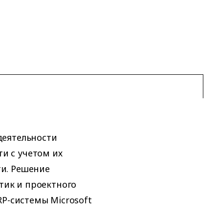
деятельности
и с учетом их
и. Решение
тик и проектного
RP-системы Microsoft