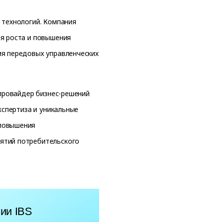
 технологий. Компания
ля роста и повышения
ия передовых управленческих
 провайдер бизнес-решений
кспертиза и уникальные
 повышения
ятий потребительского
ии IBS