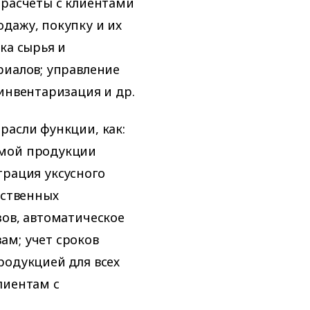
 расчеты с клиентами
дажу, покупку и их
ка сырья и
риалов; управление
инвентаризация и др.
расли функции, как:
емой продукции
трация уксусного
ественных
зов, автоматическое
ам; учет сроков
родукцией для всех
лиентам с