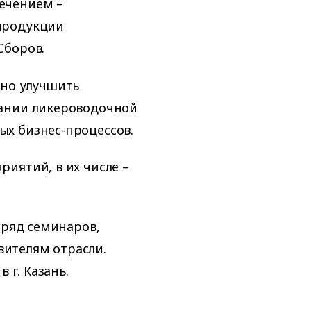
ечением –
продукции
Сборов.
ьно улучшить
пании ликероводочной
х бизнес-процессов.
иятий, в их числе –
 ряд семинаров,
ителям отрасли.
 г. Казань.