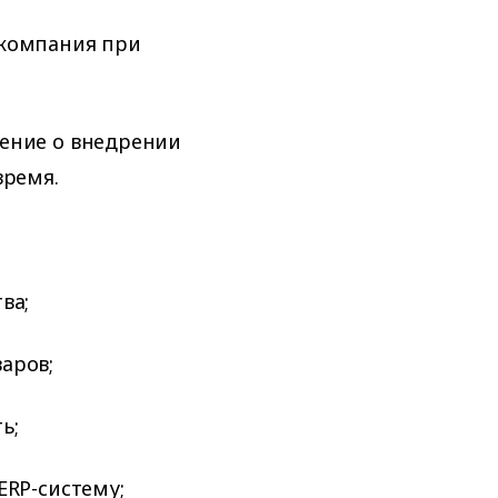
 компания при
шение о внедрении
время.
ва;
аров;
ь;
ERP-систему;