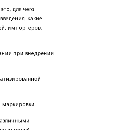
это, для чего
введения, какие
ей, импортеров,
ании при внедрении
матизированной
 маркировки.
 различными
ункционал).