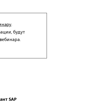
инару
.
ации, будут
вебинара.
тант SAP