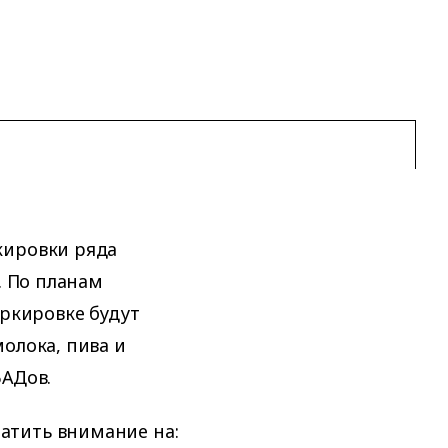
кировки ряда
. По планам
аркировке будут
олока, пива и
БАДов.
атить внимание на: