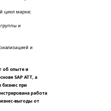
й цикл марки;
 группы и
риализацией и
т об опыте и
нове SAP ATT, а
 бизнес при
онстрирована работа
бизнес-выгоды от