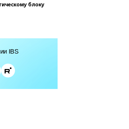
ктическому блоку
ии IBS