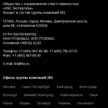
Общество с ограниченной ответственностью
«ИБС Экспертиза»
Входит в состав группы компаний IBS
127434
,
Россия, город Москва
,
Дмитровское шоссе,
дом 9Б, эт/пом/ком 5/XIII/6
ОГРН 1067761849704,
ИНН 7713606622, КПП 771301001,
Основной ОКВЭД 62.02
Телефон:
+7 (495) 967-80-80
;
+7 (495) 795-07-51
Факс:
+7 (495) 967-80-81
E-mail:
ibs@ibs.ru
Офисы группы компаний IBS
Москва
Санкт-Петербург
Белгород
Волгоград
Вологда
Нижний Новгород
Новочеркасск
Омск
Пенза
Пермь
Таганрог
Тюмень
Ульяновск