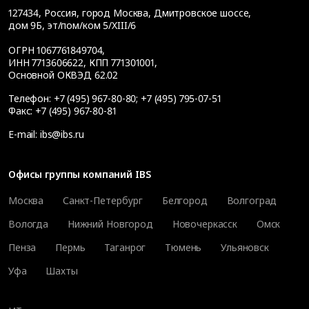
127434
,
Россия, город Москва
,
Дмитровское шоссе,
дом 9Б, эт/пом/ком 5/XIII/6
ОГРН 1067761849704,
ИНН 7713606622, КПП 771301001,
Основной ОКВЭД 62.02
Телефон:
+7 (495) 967-80-80
;
+7 (495) 795-07-51
Факс:
+7 (495) 967-80-81
E-mail:
ibs@ibs.ru
Офисы группы компаний IBS
Москва
Санкт-Петербург
Белгород
Волгоград
Вологда
Нижний Новгород
Новочеркасск
Омск
Пенза
Пермь
Таганрог
Тюмень
Ульяновск
Уфа
Шахты