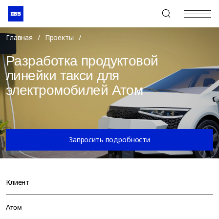
+7 (495) 967-80-80
Главная
/
Проекты
/
Разработка продуктовой
линейки такси для
электромобилей Атом
Запросить подробности
Клиент
Атом