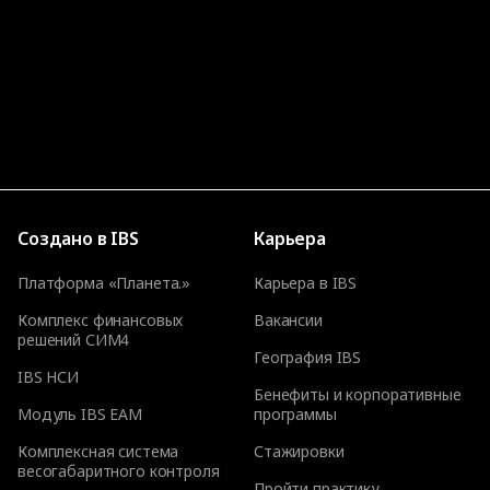
Создано в IBS
Карьера
Платформа «Планета.»
Карьера в IBS
Комплекс финансовых
Вакансии
решений СИМ4
География IBS
IBS НСИ
Бенефиты и корпоративные
Модуль IBS EAM
программы
Комплексная система
Стажировки
весогабаритного контроля
Пройти практику