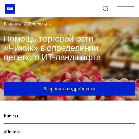
+7 (495) 967-80-80
Главная
/
Проекты
/
Помощь торговой сети
«Чижик» в определении
целевого ИТ-ландшафта
Запросить подробности
Клиент
«Чижик»