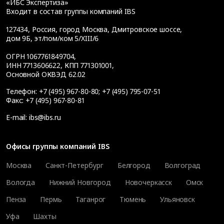
«ИБС Экспертиза»
Входит в состав группы компаний IBS
127434
,
Россия, город Москва
,
Дмитровское шоссе,
дом 9Б, эт/пом/ком 5/XIII/6
ОГРН 1067761849704,
ИНН 7713606622, КПП 771301001,
Основной ОКВЭД 62.02
Телефон:
+7 (495) 967-80-80
;
+7 (495) 795-07-51
Факс:
+7 (495) 967-80-81
E-mail:
ibs@ibs.ru
Офисы группы компаний IBS
Москва
Санкт-Петербург
Белгород
Волгоград
Вологда
Нижний Новгород
Новочеркасск
Омск
Пенза
Пермь
Таганрог
Тюмень
Ульяновск
Уфа
Шахты