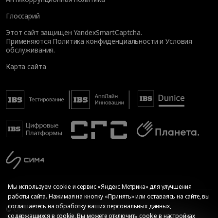
Глоссарий
Этот сайт защищен YandexSmartCaptcha.
Применяются
Политика конфиденциальности
и
Условия
обслуживания
.
Карта сайта
Мы используем cookie и сервис «Яндекс.Метрика» для улучшения
работы сайта. Нажимая на кнопку «Принять» или оставаясь на сайте, вы
соглашаетесь на
обработку ваших персональных данных
,
© Общество с ограниченной ответственностью «ИБС
содержащихся в cookie. Вы можете отключить cookie в настройках
Экспертиза», 2026. Все права защищены