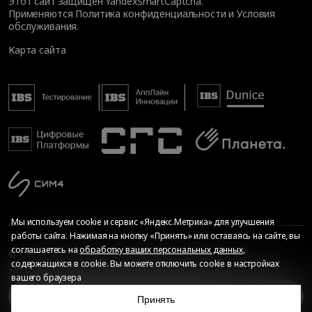
Этот сайт защищен YandexSmartCaptcha.
Применяются
Политика конфиденциальности
и
Условия
обслуживания
.
Карта сайта
Мы используем cookie и сервис «Яндекс.Метрика» для улучшения
работы сайта. Нажимая на кнопку «Принять» или оставаясь на сайте, вы
соглашаетесь на
обработку ваших персональных данных
,
© Общество с ограниченной ответственностью «ИБС
содержащихся в cookie. Вы можете отключить cookie в настройках
Экспертиза», 2026. Все права защищены
вашего браузера
Сопровождение сайта
—
Текарт
.
Сделано в
Задачи
Принять