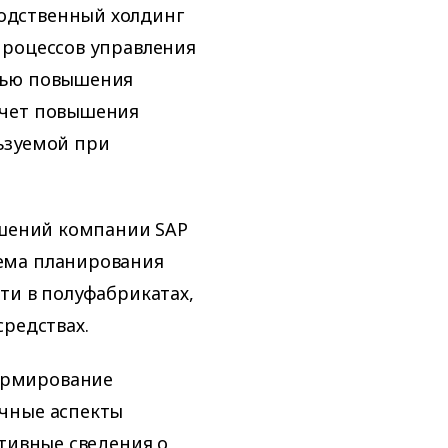
одственный холдинг
процессов управления
лью повышения
счет повышения
ьзуемой при
ешений компании SAP
ема планирования
ти в полуфабрикатах,
средствах.
ормирование
чные аспекты
ативные сведения о