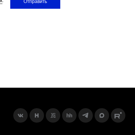
х
.
Отправить