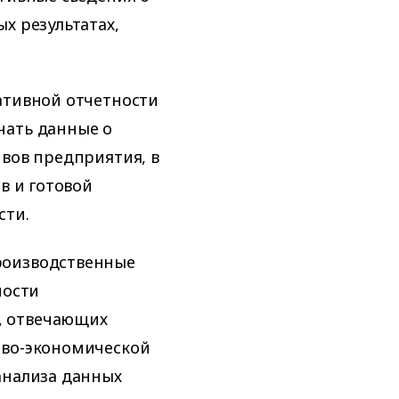
х результатах,
ативной отчетности
чать данные о
ивов предприятия, в
в и готовой
сти.
роизводственные
ности
, отвечающих
ово-экономической
анализа данных