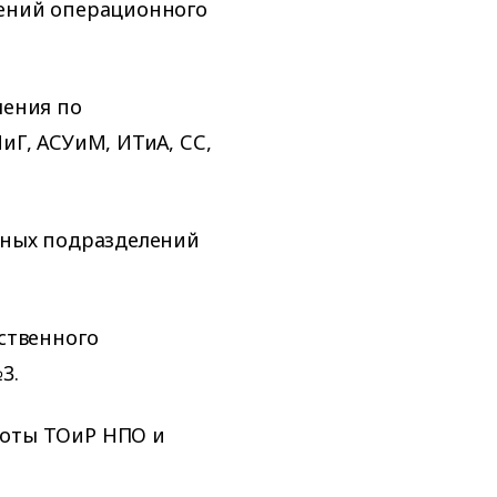
ений операционного
ления по
иГ, АСУиМ, ИТиА, СС,
нных подразделений
ственного
3.
оты ТОиР НПО и