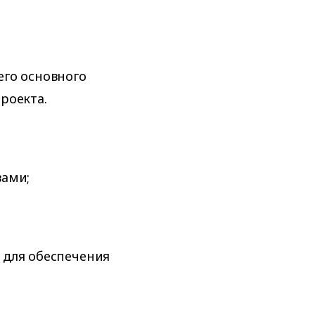
его основного
роекта.
вами;
 для обеспечения