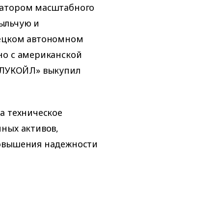
ратором масштабного
ыльчую и
нецком автономном
но с американской
а «ЛУКОЙЛ» выкупил
а техническое
ных активов,
повышения надежности