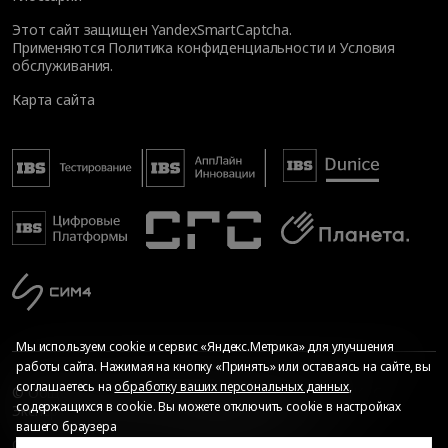
Этот сайт защищен YandexSmartCaptcha.
Применяются
Политика конфиденциальности
и
Условия
обслуживания
.
Карта сайта
Мы используем cookie и сервис «Яндекс.Метрика» для улучшения
работы сайта. Нажимая на кнопку «Принять» или оставаясь на сайте, вы
соглашаетесь на
обработку ваших персональных данных
,
© Общество с ограниченной ответственностью «ИБС
содержащихся в cookie. Вы можете отключить cookie в настройках
Экспертиза», 2026. Все права защищены
вашего браузера
Сопровождение сайта
—
Текарт
.
Сделано в