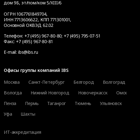
дом 9Б, эт/пом/ком 5/XIII/6
ОГРН 1067761849704,
ИНН 7713606622, КПП 771301001,
Основной ОКВЭД 62.02
Телефон:
+7 (495) 967-80-80
;
+7 (495) 795-07-51
Факс:
+7 (495) 967-80-81
E-mail:
ibs@ibs.ru
Офисы группы компаний IBS
Москва
Санкт-Петербург
Белгород
Волгоград
Вологда
Нижний Новгород
Новочеркасск
Омск
Пенза
Пермь
Таганрог
Тюмень
Ульяновск
Уфа
Шахты
ИТ-аккредитация