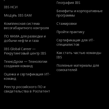
География IBS
IBS НСИ
Бенефиты и корпоративные
Модуль IBS EAM
программы
Комплексная система
Стажировки
весогабаритного контроля
Пройти практику
ПО КАМА для разведки и
Сертификация для ИТ-
добычи нефти и газа
специалистов
IBS Global Career —
Как стать частью команды
Рекрутинговый центр IBS
IBS
ТехноДром — Технологии
Полезные материалы для
создания команд
соискателей
Оценка и сертификация ИТ-
команд
Реестр российского ПО и
свидетельства в Роспатент