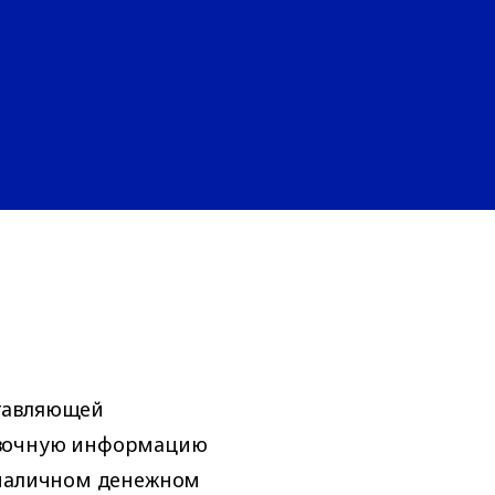
тавляющей
авочную информацию
 наличном денежном