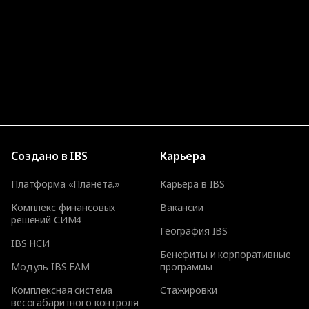
Создано в IBS
Карьера
Платформа «Планета.»
Карьера в IBS
Комплекс финансовых
Вакансии
решений СИМ4
География IBS
IBS НСИ
Бенефиты и корпоративные
Модуль IBS EAM
программы
Комплексная система
Стажировки
весогабаритного контроля