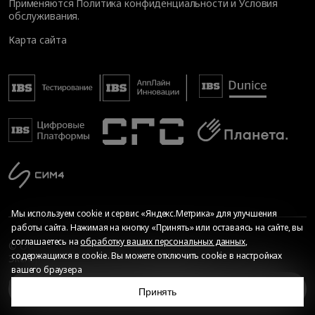
Применяются
Политика конфиденциальности
и
Условия
обслуживания
.
Карта сайта
Мы используем cookie и сервис «Яндекс.Метрика» для улучшения
работы сайта. Нажимая на кнопку «Принять» или оставаясь на сайте, вы
соглашаетесь на
обработку ваших персональных данных
,
© Общество с ограниченной ответственностью «ИБС
содержащихся в cookie. Вы можете отключить cookie в настройках
Экспертиза», 2026. Все права защищены
вашего браузера
Сопровождение сайта
—
Текарт
.
Сделано в
Цели и задачи проекта
Принять