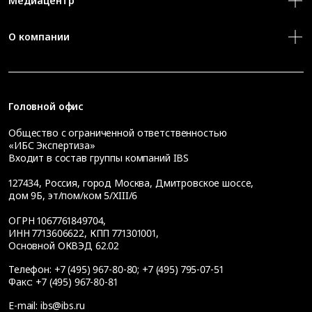
Медиацентр
О компании
Головной офис
Общество с ограниченной ответственностью
«ИБС Экспертиза»
Входит в состав группы компаний IBS
127434
,
Россия, город Москва
,
Дмитровское шоссе,
дом 9Б, эт/пом/ком 5/XIII/6
ОГРН 1067761849704,
ИНН 7713606622, КПП 771301001,
Основной ОКВЭД 62.02
Телефон:
+7 (495) 967-80-80
;
+7 (495) 795-07-51
Факс:
+7 (495) 967-80-81
E-mail:
ibs@ibs.ru