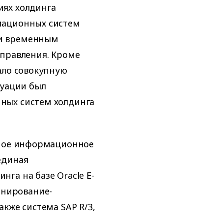
иях холдинга
мационных систем
 и временным
управления. Кроме
ало совокупную
туации был
ных систем холдинга
иное информационное
единая
га на базе Oracle E-
ланирование-
кже система SAP R/3,