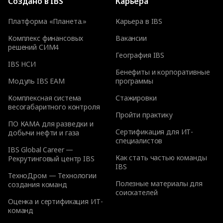
Создано в IBS
Карьера
Платформа «Планета.»
Карьера в IBS
Комплекс финансовых
Вакансии
решений СИМ4
География IBS
IBS НСИ
Бенефиты и корпоративные
Модуль IBS EAM
программы
Комплексная система
Стажировки
весогабаритного контроля
Пройти практику
ПО КАМА для разведки и
Сертификация для ИТ-
добычи нефти и газа
специалистов
IBS Global Career —
Как стать частью команды
Рекрутинговый центр IBS
IBS
ТехноДром — Технологии
Полезные материалы для
создания команд
соискателей
Оценка и сертификация ИТ-
команд