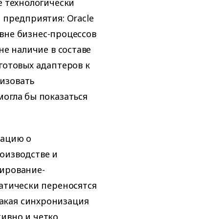
е технологически
 предприятия: Oracle
ровне бизнес-процессов
не наличие в составе
готовых адаптеров к
изовать
могла бы показаться
мацию о
оизводстве и
нирование-
матически переносятся
акая синхронизация
ивно и четко