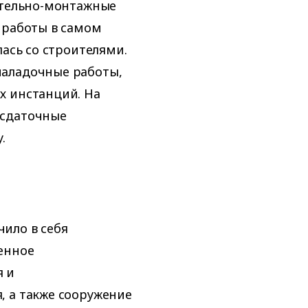
ительно-монтажные
 работы в самом
лась со строителями.
наладочные работы,
х инстанций. На
-сдаточные
.
ило в себя
енное
я и
, а также сооружение