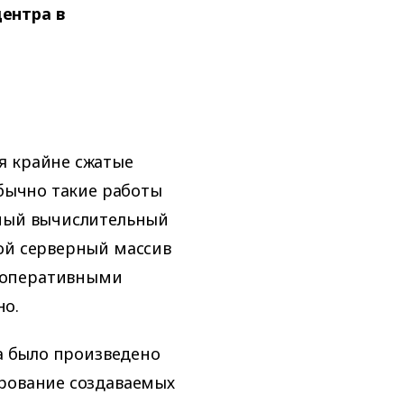
ентра в
я крайне сжатые
обычно такие работы
емый вычислительный
ой серверный массив
 оперативными
но.
ла было произведено
ирование создаваемых