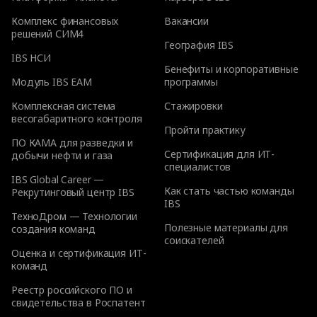
Комплекс финансовых
Вакансии
решений СИМ4
География IBS
IBS НСИ
Бенефиты и корпоративные
Модуль IBS EAM
программы
Комплексная система
Стажировки
весогабаритного контроля
Пройти практику
ПО КАМА для разведки и
Сертификация для ИТ-
добычи нефти и газа
специалистов
IBS Global Career —
Как стать частью команды
Рекрутинговый центр IBS
IBS
ТехноДром — Технологии
Полезные материалы для
создания команд
соискателей
Оценка и сертификация ИТ-
команд
Реестр российского ПО и
свидетельства в Роспатент