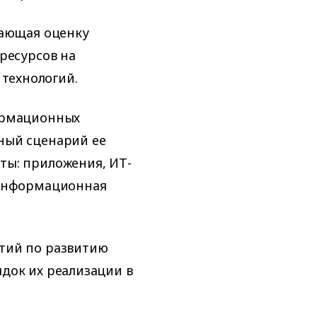
чающая оценку
ресурсов на
технологий.
ормационных
ный сценарий ее
ты: приложения, ИТ-
 информационная
тий по развитию
док их реализации в