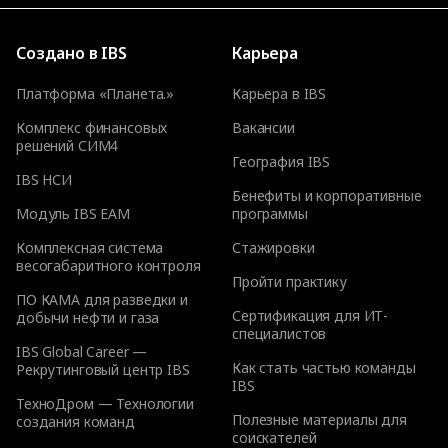
Создано в IBS
Карьера
Платформа «Планета.»
Карьера в IBS
Комплекс финансовых
Вакансии
решений СИМ4
География IBS
IBS НСИ
Бенефиты и корпоративные
Модуль IBS EAM
программы
Комплексная система
Стажировки
весогабаритного контроля
Пройти практику
ПО КАМА для разведки и
Сертификация для ИТ-
добычи нефти и газа
специалистов
IBS Global Career —
Как стать частью команды
Рекрутинговый центр IBS
IBS
ТехноДром — Технологии
Полезные материалы для
создания команд
соискателей