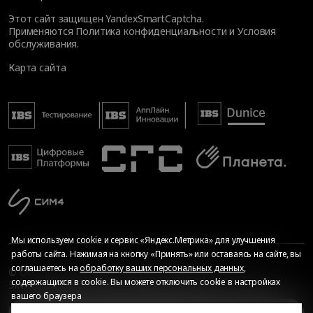
Этот сайт защищен YandexSmartCaptcha.
Применяются
Политика конфиденциальности
и
Условия
обслуживания
.
Карта сайта
Мы используем cookie и сервис «Яндекс.Метрика» для улучшения
работы сайта. Нажимая на кнопку «Принять» или оставаясь на сайте, вы
соглашаетесь на
обработку ваших персональных данных
,
© Общество с ограниченной ответственностью «ИБС
содержащихся в cookie. Вы можете отключить cookie в настройках
Экспертиза», 2026. Все права защищены
вашего браузера
Сопровождение сайта
—
Текарт
.
Сделано в