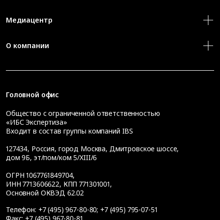
Медиацентр
О компании
Головной офис
Общество с ограниченной ответственностью
«ИБС Экспертиза»
Входит в состав группы компаний IBS
127434
,
Россия, город Москва
,
Дмитровское шоссе,
дом 9Б, эт/пом/ком 5/XIII/6
ОГРН 1067761849704,
ИНН 7713606622, КПП 771301001,
Основной ОКВЭД 62.02
Телефон:
+7 (495) 967-80-80
;
+7 (495) 795-07-51
Факс:
+7 (495) 967-80-81