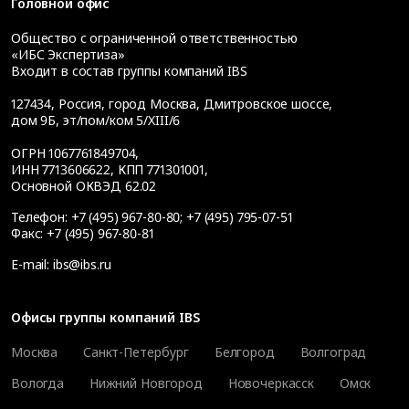
Головной офис
Общество с ограниченной ответственностью
«ИБС Экспертиза»
Входит в состав группы компаний IBS
127434
,
Россия, город Москва
,
Дмитровское шоссе,
дом 9Б, эт/пом/ком 5/XIII/6
ОГРН 1067761849704,
ИНН 7713606622, КПП 771301001,
Основной ОКВЭД 62.02
Телефон:
+7 (495) 967-80-80
;
+7 (495) 795-07-51
Факс:
+7 (495) 967-80-81
E-mail:
ibs@ibs.ru
Офисы группы компаний IBS
Москва
Санкт-Петербург
Белгород
Волгоград
Вологда
Нижний Новгород
Новочеркасск
Омск