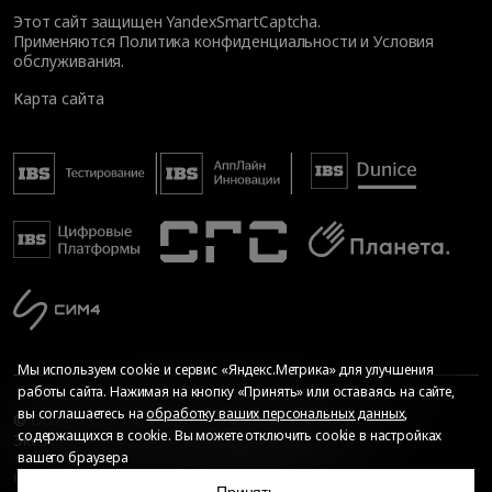
Этот сайт защищен YandexSmartCaptcha.
Применяются
Политика конфиденциальности
и
Условия
обслуживания
.
Карта сайта
Мы используем cookie и сервис «Яндекс.Метрика» для улучшения
работы сайта. Нажимая на кнопку «Принять» или оставаясь на сайте,
вы соглашаетесь на
обработку ваших персональных данных
,
© Общество с ограниченной ответственностью «ИБС
содержащихся в cookie. Вы можете отключить cookie в настройках
Экспертиза», 2026. Все права защищены
вашего браузера
Сопровождение сайта
—
Текарт
.
Сделано в