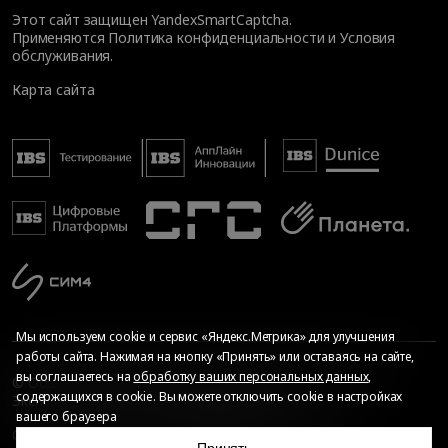
Этот сайт защищен YandexSmartCaptcha.
Применяются
Политика конфиденциальности
и
Условия
обслуживания
.
Карта сайта
Мы используем cookie и сервис «Яндекс.Метрика» для улучшения
работы сайта. Нажимая на кнопку «Принять» или оставаясь на сайте,
вы соглашаетесь на
обработку ваших персональных данных
,
© Общество с ограниченной ответственностью «ИБС
содержащихся в cookie. Вы можете отключить cookie в настройках
Экспертиза», 2026. Все права защищены
вашего браузера
Сопровождение сайта
—
Текарт
.
Сделано в