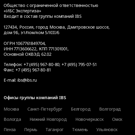
Общество с ограниченной ответственностью
«ИБС Экспертиза»
Входит в состав группы компаний IBS
127434
,
Россия, город Москва
,
Дмитровское шоссе,
дом 9Б, эт/пом/ком 5/XIII/6
ОГРН 1067761849704,
ИНН 7713606622, КПП 771301001,
Основной ОКВЭД 62.02
Телефон:
+7 (495) 967-80-80
;
+7 (495) 795-07-51
Факс:
+7 (495) 967-80-81
E-mail:
ibs@ibs.ru
Офисы группы компаний IBS
Москва
Санкт-Петербург
Белгород
Волгоград
Вологда
Нижний Новгород
Новочеркасск
Омск
Пенза
Пермь
Таганрог
Тюмень
Ульяновск