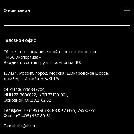
О компании
Головной офис
Общество с ограниченной ответственностью
«ИБС Экспертиза»
Входит в состав группы компаний IBS
127434
,
Россия, город Москва
,
Дмитровское шоссе,
дом 9Б, эт/пом/ком 5/XIII/6
ОГРН 1067761849704,
ИНН 7713606622, КПП 771301001,
Основной ОКВЭД 62.02
Телефон:
+7 (495) 967-80-80
;
+7 (495) 795-07-51
Факс:
+7 (495) 967-80-81
E-mail:
ibs@ibs.ru