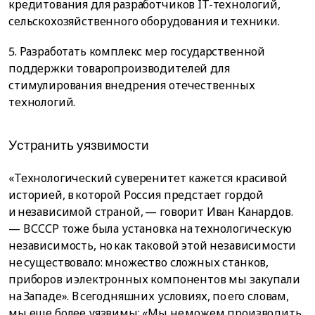
кредитования для разработчиков IT-технологий,
сельскохозяйственного оборудования и техники.
5. Разработать комплекс мер государственной
поддержки товаропроизводителей для
стимулирования внедрения отечественных
технологий.
Уcтpaнить yязвимocти
«Технологический суверенитет кажется красивой
историей, в которой Россия предстает гордой
и независимой страной, — говорит Иван Канардов.
— В СССР тоже была установка на технологическую
независимость, но как таковой этой независимости
не существовало: множество сложных станков,
приборов и электронных компонентов мы закупали
на Западе». В сегодняшних условиях, по его словам,
мы еще более уязвимы: «Мы не можем производить