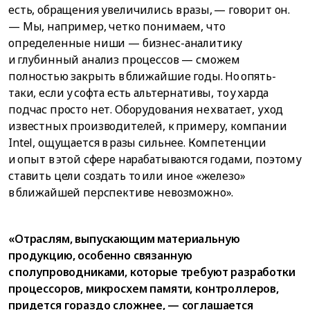
есть, обращения увеличились в разы, — говорит он.
— Мы, например, четко понимаем, что
определенные ниши — бизнес-аналитику
и глубинный анализ процессов — сможем
полностью закрыть в ближайшие годы. Но опять-
таки, если у софта есть альтернативы, то у харда
подчас просто нет. Оборудования не хватает, уход
известных производителей, к примеру, компании
Intel, ощущается в разы сильнее. Компетенции
и опыт в этой сфере нарабатываются годами, поэтому
ставить цели создать то или иное «железо»
в ближайшей перспективе невозможно».
«Отраслям, выпускающим материальную
продукцию, особенно связанную
с полупроводниками, которые требуют разработки
процессоров, микросхем памяти, контроллеров,
придется гораздо сложнее, — соглашается