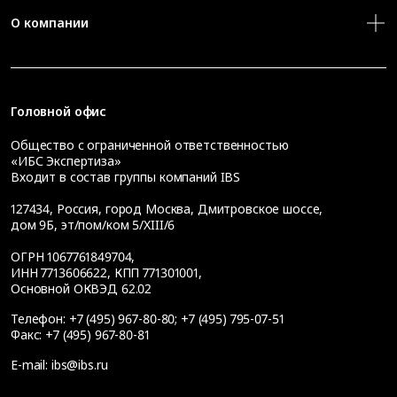
О компании
Головной офис
Общество с ограниченной ответственностью
«ИБС Экспертиза»
Входит в состав группы компаний IBS
127434
,
Россия, город Москва
,
Дмитровское шоссе,
дом 9Б, эт/пом/ком 5/XIII/6
ОГРН 1067761849704,
ИНН 7713606622, КПП 771301001,
Основной ОКВЭД 62.02
Телефон:
+7 (495) 967-80-80
;
+7 (495) 795-07-51
Факс:
+7 (495) 967-80-81
E-mail:
ibs@ibs.ru