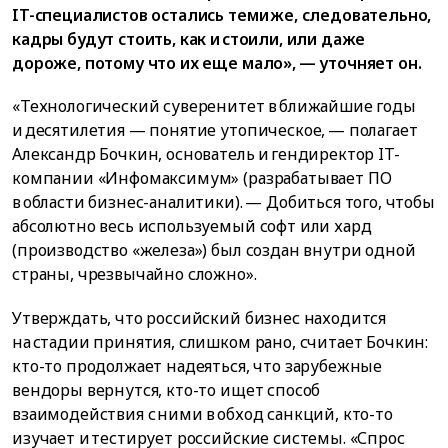
IT-специалистов остались теми же, следовательно,
кадры будут стоить, как и стоили, или даже
дороже, потому что их еще мало», — уточняет он.
«Технологический суверенитет в ближайшие годы
и десятилетия — понятие утопическое, — полагает
Александр Бочкин, основатель и гендиректор IT-
компании «Инфомаксимум» (разрабатывает ПО
в области бизнес-аналитики). — Добиться того, чтобы
абсолютно весь используемый софт или хард
(производство «железа») был создан внутри одной
страны, чрезвычайно сложно».
Утверждать, что российский бизнес находится
на стадии принятия, слишком рано, считает Бочкин:
кто-то продолжает надеяться, что зарубежные
вендоры вернутся, кто-то ищет способ
взаимодействия с ними в обход санкций, кто-то
изучает и тестирует российские системы. «Спрос