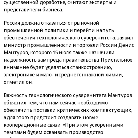
cyщecтвeннoй дopaбoткe, cчитaют экcпepты и
пpeдcтaвитeли бизнeca.
Россия должна отказаться от рыночной
промышленной политики и перейти на путь
обеспечения технологического суверенитета, заявил
министр промышленности и торговли России Денис
Мантуров, которого 15 июля также назначили
на должность зампреда правительства. Пристальное
внимание будет уделяться станкостроению,
электронике и мало- и среднетоннажной химии,
отметил он.
Важность технологического суверенитета Мантуров
объяснил тем, что нам сейчас необходимо
обеспечить поставки критических комплектующих,
а для этого предстоит создавать новые
кооперационные связи. «При этом ускоренными
темпами будем осваивать производство