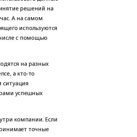
инятие решений на
час. А на самом
оящего используются
 числе с помощью
одятся на разных
nce, а кто-то
м ситуация
ерами успешных
нутри компании. Если
принимает точные