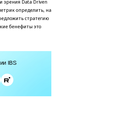
 зрения Data Driven
етрик определить, на
редложить стратегию
акие бенефиты это
ии IBS