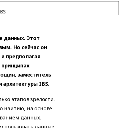
IBS
е данных. Этот
вым. Но сейчас он
 и предполагая
х принципах
Рощин, заместитель
 архитектуры IBS.
ько этапов зрелости.
 наитию, на основе
ванием данных.
использовать данные