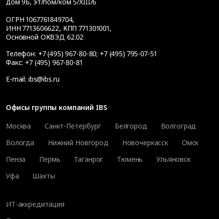
дом 9Б, эт/пом/ком 5/XIII/6
ОГРН 1067761849704,
ИНН 7713606622, КПП 771301001,
Основной ОКВЭД 62.02
Телефон:
+7 (495) 967-80-80
;
+7 (495) 795-07-51
Факс:
+7 (495) 967-80-81
E-mail:
ibs@ibs.ru
Офисы группы компаний IBS
Москва
Санкт-Петербург
Белгород
Волгоград
Вологда
Нижний Новгород
Новочеркасск
Омск
Пенза
Пермь
Таганрог
Тюмень
Ульяновск
Уфа
Шахты
ИТ-аккредитация