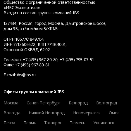
Общество с ограниченной ответственностью
«ИБС Экспертиза»
Входит в состав группы компаний IBS
127434
,
Россия, город Москва
,
Дмитровское шоссе,
дом 9Б, эт/пом/ком 5/XIII/6
ОГРН 1067761849704,
ИНН 7713606622, КПП 771301001,
Основной ОКВЭД 62.02
Телефон:
+7 (495) 967-80-80
;
+7 (495) 795-07-51
Факс:
+7 (495) 967-80-81
E-mail:
ibs@ibs.ru
Офисы группы компаний IBS
Москва
Санкт-Петербург
Белгород
Волгоград
Вологда
Нижний Новгород
Новочеркасск
Омск
Пенза
Пермь
Таганрог
Тюмень
Ульяновск