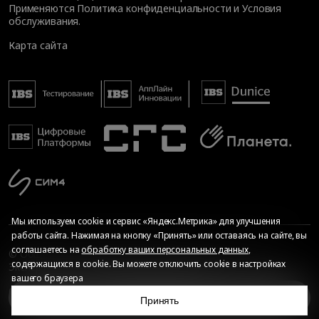
Применяются
Политика конфиденциальности
и
Условия
обслуживания
.
Карта сайта
Мы используем cookie и сервис «Яндекс.Метрика» для улучшения
работы сайта. Нажимая на кнопку «Принять» или оставаясь на сайте, вы
соглашаетесь на
обработку ваших персональных данных
,
© Общество с ограниченной ответственностью «ИБС
содержащихся в cookie. Вы можете отключить cookie в настройках
Экспертиза», 2026. Все права защищены
вашего браузера
Сопровождение сайта
—
Текарт
.
Сделано в
О мероприятии
Принять