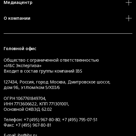
Медиацентр
О компании
Головной офис
Общество с ограниченной ответственностью
«ИБС Экспертиза»
Входит в состав группы компаний IBS
127434
,
Россия, город Москва
,
Дмитровское шоссе,
дом 9Б, эт/пом/ком 5/XIII/6
ОГРН 1067761849704,
ИНН 7713606622, КПП 771301001,
Основной ОКВЭД 62.02
Телефон:
+7 (495) 967-80-80
;
+7 (495) 795-07-51
Факс:
+7 (495) 967-80-81
E-mail:
ibs@ibs.ru