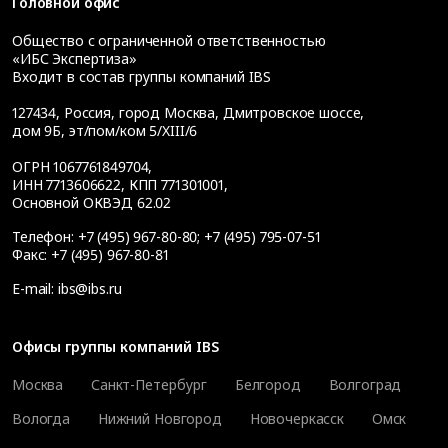
Головной офис
Общество с ограниченной ответственностью
«ИБС Экспертиза»
Входит в состав группы компаний IBS
127434
,
Россия, город Москва
,
Дмитровское шоссе,
дом 9Б, эт/пом/ком 5/XIII/6
ОГРН 1067761849704,
ИНН 7713606622, КПП 771301001,
Основной ОКВЭД 62.02
Телефон:
+7 (495) 967-80-80
;
+7 (495) 795-07-51
Факс:
+7 (495) 967-80-81
E-mail:
ibs@ibs.ru
Офисы группы компаний IBS
Москва
Санкт-Петербург
Белгород
Волгоград
Вологда
Нижний Новгород
Новочеркасск
Омск