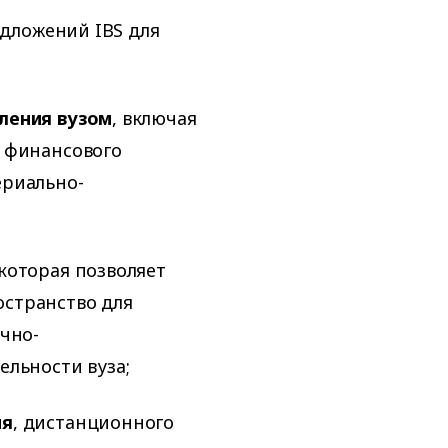
дложений IBS для
ления вузом
, включая
 финансового
ериально-
 которая позволяет
странство для
чно-
ельности вуза;
ия
, дистанционного