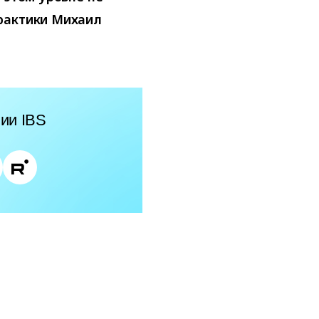
рактики Михаил
ии IBS