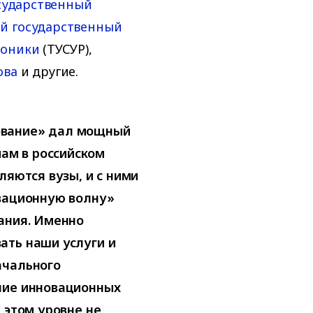
сударственный
й государственный
роники
(ТУСУР),
ова
и другие.
ование» дал мощный
ам в российском
ляются вузы, и с ними
овационную волну»
ания. Именно
ать наши услуги и
ачального
ние инновационных
 этом уровне не