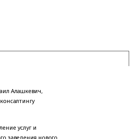
аил Алашкевич,
 консалтингу
ление услуг и
го заведения нового