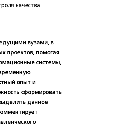
роля качества
ведущими вузами, в
ых проектов, помогая
ормационные системы,
овременную
ктный опыт и
можность сформировать
 выделить данное
 комментирует
авленческого