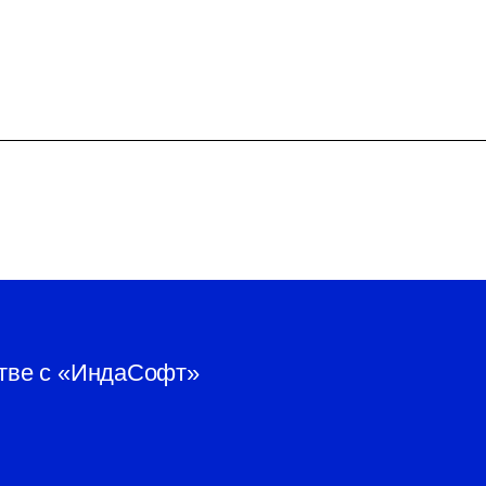
стве с «ИндаСофт»