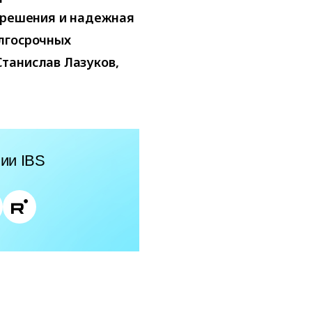
е решения и надежная
лгосрочных
танислав Лазуков,
ии IBS