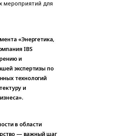
х мероприятий для
мента «Энергетика,
омпания IBS
дрению и
ашей экспертизы по
нных технологий
тектуру и
изнеса».
ости в области
ерство — важный шаг