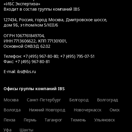
«ИБС Экспертиза»
Входит в состав группы компаний IBS
127434
,
Россия, город Москва
,
Дмитровское шоссе,
дом 9Б, эт/пом/ком 5/XIII/6
ОГРН 1067761849704,
ИНН 7713606622, КПП 771301001,
Основной ОКВЭД 62.02
Телефон:
+7 (495) 967-80-80
;
+7 (495) 795-07-51
Факс:
+7 (495) 967-80-81
E-mail:
ibs@ibs.ru
Офисы группы компаний IBS
Москва
Санкт-Петербург
Белгород
Волгоград
Вологда
Нижний Новгород
Новочеркасск
Омск
Пенза
Пермь
Таганрог
Тюмень
Ульяновск
Уфа
Шахты