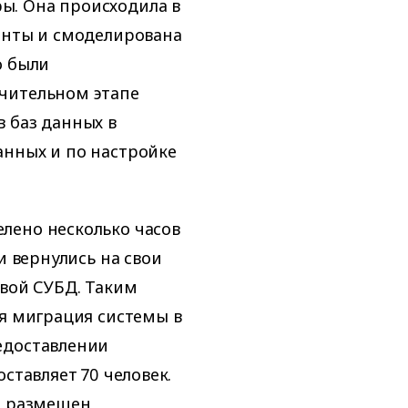
ы. Она происходила в
енты и смоделирована
о были
чительном этапе
 баз данных в
анных и по настройке
лено несколько часов
и вернулись на свои
овой СУБД. Таким
ая миграция системы в
едоставлении
ставляет 70 человек.
л размещен