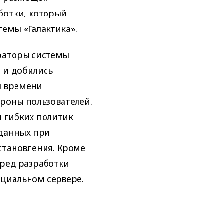
ботки, который
емы «Галактика».
раторы системы
 и добились
я времени
ороны пользователей.
 гибких политик
 данных при
становления. Кроме
сред разработки
циальном сервере.