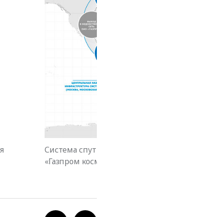
я
Система спутниковой связи и вещания «Ямал
«Газпром космические системы»