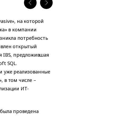
sive», на которой
ика» в компании
озникла потребность
явлен открытый
я IBS, предложившая
ft SQL.
и уже реализованные
 в том числе –
лизации ИТ-
 была проведена