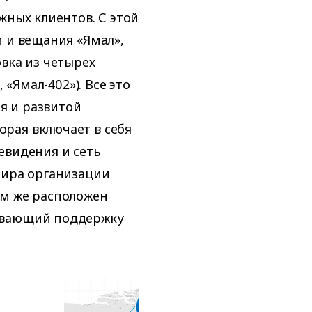
жных клиентов. С этой
и и вещания «Ямал»,
вка из четырех
 «Ямал-402»). Все это
я и развитой
рая включает в себя
евидения и сеть
тира организации
ам же расположен
ивающий поддержку