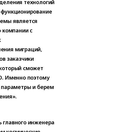
тделения технологий
е функционирование
темы является
о компании с
к
ения миграций,
ов заказчики
 который сможет
О. Именно поэтому
о параметры и берем
ения».
ь главного инженера
ом космические