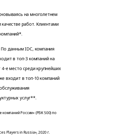
основываясь на многолетнем
м качестве работ. Клиентами
компаний*.
. По данным IDC, компания
ходит в топ-3 компаний на
т 4-е место среди крупнейших
же входит в топ-10 компаний
 обслуживания
ктурных услуг**.
е компаний России» (РБК 500) по
es Players in Russia», 2020 г.