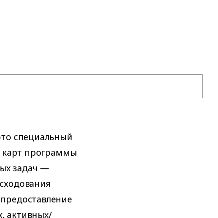
это специальный
й карт программы
ных задач —
асходования
 предоставление
, активных/