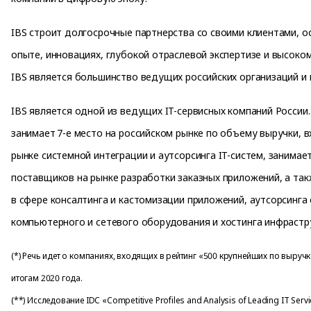
IBS строит долгосрочные партнерства со своими клиентами, 
опыте, инновациях, глубокой отраслевой экспертизе и высоко
IBS является большинство ведущих российских организаций и 
IBS является одной из ведущих IT-сервисных компаний России
занимает 7-е место на российском рынке по объему выручки, в
рынке системной интеграции и аутсорсинга IT-систем, занимае
поставщиков на рынке разработки заказных приложений, а так
в сфере консалтинга и кастомизации приложений, аутсорсинга
компьютерного и сетевого оборудования и хостинга инфрастру
(*) Речь идет о компаниях, входящих в рейтинг «500 крупнейших по выручк
итогам 2020 года.
(**) Исследование IDC «Competitive Profiles and Analysis of Leading IT Servic