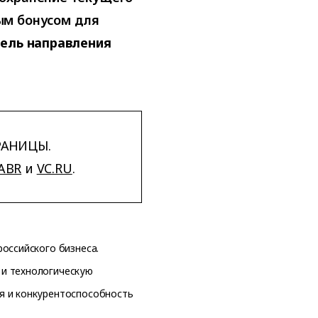
ым бонусом для
тель направления
РАНИЦЫ.
ABR
и
VC.RU
.
оссийского бизнеса.
и технологическую
я и конкурентоспособность