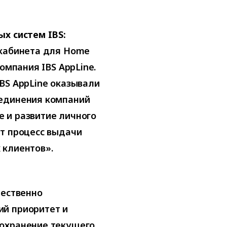
х систем IBS:
 кабинета для Home
омпания IBS AppLine.
BS AppLine оказывали
ъединения компаний
 и развитие личного
ет процесс выдачи
 клиентов».
чественно
ий приоритет и
сохранение текущего