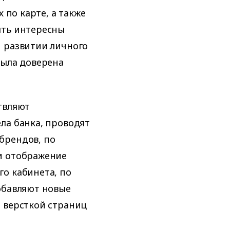
 по карте, а также
ыть интересны
м развитии личного
была доверена
твляют
ла банка, проводят
брендов, по
и отображение
о кабинета, по
обавляют новые
 версткой страниц