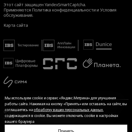
Этот сайт защищен YandexSmartCaptcha.
Применяются
Политика конфиденциальности
и
Условия
обслуживания
.
Карта сайта
Мы используем cookie и сервис «Яндекс.Метрика» для улучшения
работы сайта. Нажимая на кнопку «Принять» или оставаясь на сайте, вы
соглашаетесь на
обработку ваших персональных данных
,
© Общество с ограниченной ответственностью «ИБС
содержащихся в cookie. Вы можете отключить cookie в настройках
Экспертиза», 2026. Все права защищены
вашего браузера
Сопровождение сайта
—
Текарт
.
Сделано в
Принять